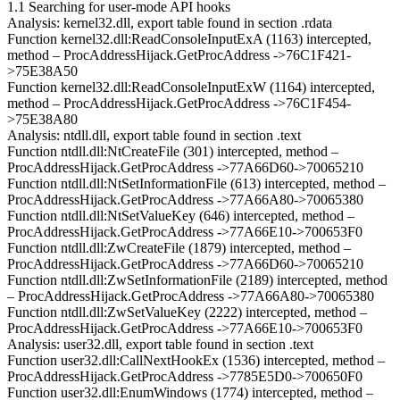
1.1 Searching for user-mode API hooks
Analysis: kernel32.dll, export table found in section .rdata
Function kernel32.dll:ReadConsoleInputExA (1163) intercepted,
method – ProcAddressHijack.GetProcAddress ->76C1F421-
>75E38A50
Function kernel32.dll:ReadConsoleInputExW (1164) intercepted,
method – ProcAddressHijack.GetProcAddress ->76C1F454-
>75E38A80
Analysis: ntdll.dll, export table found in section .text
Function ntdll.dll:NtCreateFile (301) intercepted, method –
ProcAddressHijack.GetProcAddress ->77A66D60->70065210
Function ntdll.dll:NtSetInformationFile (613) intercepted, method –
ProcAddressHijack.GetProcAddress ->77A66A80->70065380
Function ntdll.dll:NtSetValueKey (646) intercepted, method –
ProcAddressHijack.GetProcAddress ->77A66E10->700653F0
Function ntdll.dll:ZwCreateFile (1879) intercepted, method –
ProcAddressHijack.GetProcAddress ->77A66D60->70065210
Function ntdll.dll:ZwSetInformationFile (2189) intercepted, method
– ProcAddressHijack.GetProcAddress ->77A66A80->70065380
Function ntdll.dll:ZwSetValueKey (2222) intercepted, method –
ProcAddressHijack.GetProcAddress ->77A66E10->700653F0
Analysis: user32.dll, export table found in section .text
Function user32.dll:CallNextHookEx (1536) intercepted, method –
ProcAddressHijack.GetProcAddress ->7785E5D0->700650F0
Function user32.dll:EnumWindows (1774) intercepted, method –