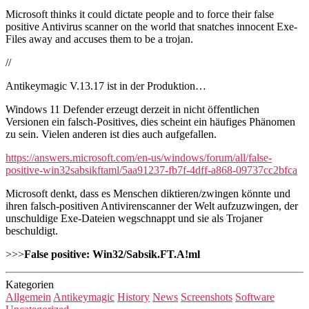
Microsoft thinks it could dictate people and to force their false
positive Antivirus scanner on the world that snatches innocent Exe-
Files away and accuses them to be a trojan.
//
Antikeymagic V.13.17 ist in der Produktion…
Windows 11 Defender erzeugt derzeit in nicht öffentlichen
Versionen ein falsch-Positives, dies scheint ein häufiges Phänomen
zu sein. Vielen anderen ist dies auch aufgefallen.
https://answers.microsoft.com/en-us/windows/forum/all/false-
positive-win32sabsikftaml/5aa91237-fb7f-4dff-a868-09737cc2bfca
Microsoft denkt, dass es Menschen diktieren/zwingen könnte und
ihren falsch-positiven Antivirenscanner der Welt aufzuzwingen, der
unschuldige Exe-Dateien wegschnappt und sie als Trojaner
beschuldigt.
>>>
False positive: Win32/Sabsik.FT.A!ml
Kategorien
Allgemein
Antikeymagic
History
News
Screenshots
Software