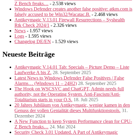
Z Bench freaks…
- 2.538 views
Windows Defender creates another false positive: atkm.com is
falsely accused to be Win32/Wacatac.B.
- 2.468 views
Antikeymagic V.13.01 Firewall Resurrections – Syshealth
Rtk Check 2024/1
- 2.326 views
News
- 1.957 views
Logs
- 1.595 views
Changelog DE/EN
- 1.529 views
Neueste Beiträge
Antikeymagic V.14.01 Tab: Specials – Picture Demo – Liste
Laufwerke A bis Z.
28. September 2025
Latest News to Windows Defender False Positives / False
Alarms… (Windows 11 – 24H2)
28. September 2025
The Hook on WSCSVC and ChatGPT, Admin needs full
authority, not the Operating System. Anti-Fascism/Anti-
Totalitarism starts in your O.S.
18. Juli 2025
20 Jahres Jubiläum von Antikeymagic, wenige kamen in den
Genuss der vollen Genialität dieses Multifunktionstools.
31.
Dezember 2024
A New Function to keep System Performance clean for CPU-
Z Bench freaks…
24. Mai 2024
Security Check 3.01 Updated. A Part of Antikeymagic