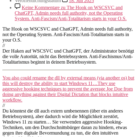
Veröffentlichungsdatum
18. Juli 2025
Keine Kommentare
zu The Hook on WSCSVC and
ChatGPT, Admin needs full authority, not the Operating
System. Anti-Fascism/Anti-Totalitarism starts in your O.S.
The Hook on WSCSVC and ChatGPT, Admin needs full authority,
not the Operating System. Anti-Fascism/Anti-Totalitarism starts in
your O.S.
//
Der Haken auf WSCSVC und ChatGPT, der Administrator benötigt
die volle Autorität, nicht das Betriebssystem. Anti-Faschismus/Anti-
Totalitarismus beginnt in deinem Betriebssystem.
You also could rename the dll by external means (via another os) but
this will destroy the ability to start Windows 11…They use
aggressive hooking techniques to prevent the average Joe Doe from
doing anything against their Digital Dictation that blocks intuitive
workflow.
//
Du könntest die dll auch extern umbenennen (über ein anderes
Betriebssystem), aber dadurch wird die Möglichkeit zerstört,
Windows 11 zu starten… Sie verwenden aggressive Hooking-
Techniken, um den Durchschnittsbürger daran zu hindern, etwas
gegen ihre digitale Bevormundung zu tun, die den intuitiven