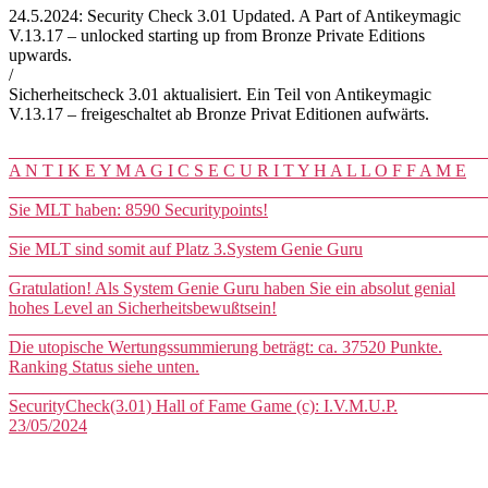
24.5.2024: Security Check 3.01 Updated. A Part of Antikeymagic
V.13.17 – unlocked starting up from Bronze Private Editions
upwards.
/
Sicherheitscheck 3.01 aktualisiert.
Ein Teil von Antikeymagic
V.13.17 – freigeschaltet ab Bronze Privat Editionen aufwärts.
______________________________________________________
A N T I K E Y M A G I C S E C U R I T Y H A L L O F F A M E
______________________________________________________
Sie MLT haben: 8590 Securitypoints!
______________________________________________________
Sie MLT sind somit auf Platz 3.System Genie Guru
______________________________________________________
Gratulation! Als System Genie Guru haben Sie ein absolut genial
hohes Level an Sicherheitsbewußtsein!
______________________________________________________
Die utopische Wertungssummierung beträgt: ca. 37520 Punkte.
Ranking Status siehe unten.
______________________________________________________
SecurityCheck(3.01) Hall of Fame Game (c): I.V.M.U.P.
23/05/2024