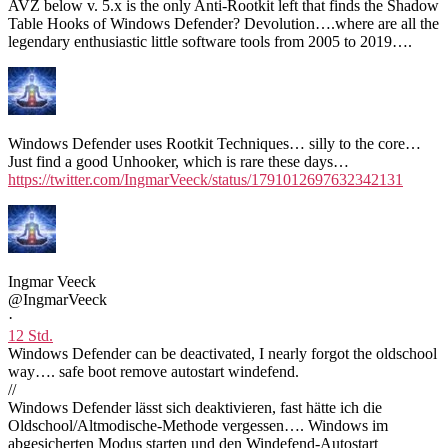
AVZ below v. 5.x is the only Anti-Rootkit left that finds the Shadow
Table Hooks of Windows Defender? Devolution….where are all the
legendary enthusiastic little software tools from 2005 to 2019….
Windows Defender uses Rootkit Techniques… silly to the core…
Just find a good Unhooker, which is rare these days…
https://twitter.com/IngmarVeeck/status/1791012697632342131
Ingmar Veeck
@IngmarVeeck
·
12 Std.
Windows Defender can be deactivated, I nearly forgot the oldschool
way…. safe boot remove autostart windefend.
//
Windows Defender lässt sich deaktivieren, fast hätte ich die
Oldschool/Altmodische-Methode vergessen….
Windows im
abgesicherten Modus starten und den Windefend-Autostart