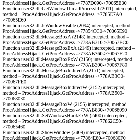
ProcAddressHijack.GetProcAddress ->7787D090->70065E30
Function user32.dll:GetWindowThreadProcessId (2011) intercepted,
method – ProcAddressHijack.GetProcAddress ->7785E7A0-
>70065E60
Function user32.dll:IsWindowVisible (2094) intercepted, method –
ProcAddressHijack.GetProcAddress ->77854CC0->70065E90
Function user32.dll:MessageBoxA (2148) intercepted, method –
ProcAddressHijack.GetProcAddress ->778AB310->70067EC0
Function user32.dll:MessageBoxExA (2149) intercepted, method –
ProcAddressHijack.GetProcAddress ->778AB360->70067F20
Function user32.dll:MessageBoxExW (2150) intercepted, method –
ProcAddressHijack.GetProcAddress ->778AB390->70067F80
Function user32.dll:MessageBoxIndirectA (2151) intercepted,
method – ProcAddressHijack.GetProcAddress ->778AB3C0-
>70067FE0
Function user32.dll:MessageBoxIndirectW (2152) intercepted,
method – ProcAddressHijack.GetProcAddress ->778AB500-
>70068030
Function user32.dll:MessageBoxW (2155) intercepted, method –
ProcAddressHijack.GetProcAddress ->778AB830->70068090
Function user32.dll:SetWindowsHookExW (2400) intercepted,
method – ProcAddressHijack.GetProcAddress ->77862C50-
>70065460
Function user32.dll:ShowWindow (2409) intercepted, method –
ProcAddressHijack.GetProcAddress ->77864E80->700680F0