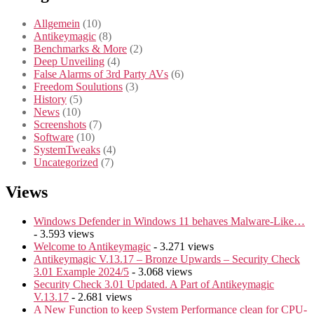
Allgemein
(10)
Antikeymagic
(8)
Benchmarks & More
(2)
Deep Unveiling
(4)
False Alarms of 3rd Party AVs
(6)
Freedom Soulutions
(3)
History
(5)
News
(10)
Screenshots
(7)
Software
(10)
SystemTweaks
(4)
Uncategorized
(7)
Views
Windows Defender in Windows 11 behaves Malware-Like…
- 3.593 views
Welcome to Antikeymagic
- 3.271 views
Antikeymagic V.13.17 – Bronze Upwards – Security Check
3.01 Example 2024/5
- 3.068 views
Security Check 3.01 Updated. A Part of Antikeymagic
V.13.17
- 2.681 views
A New Function to keep System Performance clean for CPU-