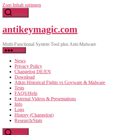
Zum Inhalt springen
Suchen
antikeymagic.com
Multi-Functional System Tool plus Anti-Malware
Menü
News
Privacy Policy
Changelog DE/EN
Download
Atkm Historical Fights vs Govware & Malware
Tests
FAQS/Help
External Videos & Presentations
Info
Logs
History (Changelog)
Research/Stats
Suchen