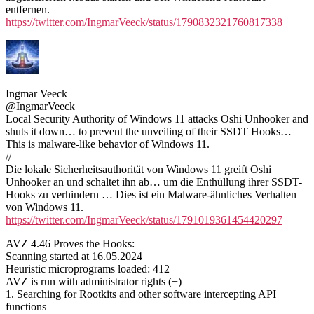
entfernen.
https://twitter.com/IngmarVeeck/status/1790832321760817338
Ingmar Veeck
@IngmarVeeck
Local Security Authority of Windows 11 attacks Oshi Unhooker and
shuts it down… to prevent the unveiling of their SSDT Hooks…
This is malware-like behavior of Windows 11.
//
Die lokale Sicherheitsauthorität von Windows 11 greift Oshi
Unhooker an und schaltet ihn ab… um die Enthüllung ihrer SSDT-
Hooks zu verhindern … Dies ist ein Malware-ähnliches Verhalten
von Windows 11.
https://twitter.com/IngmarVeeck/status/1791019361454420297
AVZ 4.46 Proves the Hooks:
Scanning started at 16.05.2024
Heuristic microprograms loaded: 412
AVZ is run with administrator rights (+)
1. Searching for Rootkits and other software intercepting API
functions