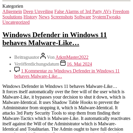
Kategorien
Allgemein
Deep Unveiling
False Alarms of 3rd Party AVs
Freedom
Soulutions
History
News
Screenshots
Software
SystemTweaks
Uncategorized
Windows Defender in Windows 11
behaves Malware-Like…
Beitragsautor
Von
AtkmMaster2022
Veröffentlichungsdatum
16. Mai 2024
1 Kommentar
zu Windows Defender in Windows 11
behaves Malware-Like…
Windows Defender in Windows 11 behaves Malware-Like…
It forces itself automatically over the free will of the user which is
Malware-Like, it bypasses your decision to shut it down, which is
Malware-Identical. It uses Shadow Table Hooks to prevent the
Administrator from stopping it, which is Malware-Identical. It
attacks 3rd Party Security Tools to stop them from finding their
Malware-Tactics which is Malware-Like. It automatically reactivates
itself against the Will of the Administrator which is Malware-
Identical and Totalitarian. The Admin ought to have full decision