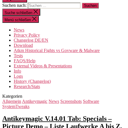
Suchen nach:
Suche schließen
Menü schließen
News
Privacy Policy
Changelog DE/EN
Download
Atkm Historical Fights vs Govware & Malware
Tests
FAQS/Help
External Videos & Presentations
Info
Logs
History (Changelog)
Research/Stats
Kategorien
Allgemein
Antikeymagic
News
Screenshots
Software
SystemTweaks
Antikeymagic V.14.01 Tab: Specials –
Picture Demo – Liste Laufwerke A bis Z.