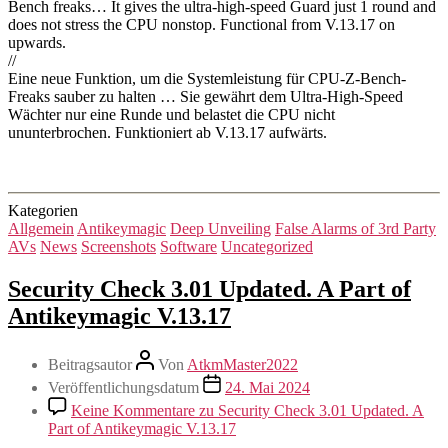
Bench freaks… It gives the ultra-high-speed Guard just 1 round and
does not stress the CPU nonstop. Functional from V.13.17 on
upwards.
//
Eine neue Funktion, um die Systemleistung für CPU-Z-Bench-
Freaks sauber zu halten … Sie gewährt dem Ultra-High-Speed
Wächter nur eine Runde und belastet die CPU nicht
ununterbrochen.
Funktioniert ab V.13.17 aufwärts.
Kategorien
Allgemein
Antikeymagic
Deep Unveiling
False Alarms of 3rd Party
AVs
News
Screenshots
Software
Uncategorized
Security Check 3.01 Updated. A Part of
Antikeymagic V.13.17
Beitragsautor
Von
AtkmMaster2022
Veröffentlichungsdatum
24. Mai 2024
Keine Kommentare
zu Security Check 3.01 Updated. A
Part of Antikeymagic V.13.17