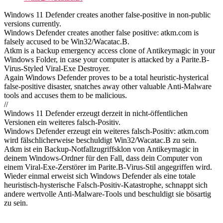
Windows 11 Defender creates another false-positive in non-public
versions currently.
Windows Defender creates another false positive: atkm.com is
falsely accused to be Win32/Wacatac.B.
Atkm is a backup emergency access clone of Antikeymagic in your
Windows Folder, in case your computer is attacked by a Parite.B-
Virus-Styled Viral-Exe Destroyer.
Again Windows Defender proves to be a total heuristic-hysterical
false-positive disaster, snatches away other valuable Anti-Malware
tools and accuses them to be malicious.
//
Windows 11 Defender erzeugt derzeit in nicht-öffentlichen
Versionen ein weiteres falsch-Positiv.
Windows Defender erzeugt ein weiteres falsch-Positiv: atkm.com
wird fälschlicherweise beschuldigt Win32/Wacatac.B zu sein.
Atkm ist ein Backup-Notfallzugriffsklon von Antikeymagic in
deinem Windows-Ordner für den Fall, dass dein Computer von
einem Viral-Exe-Zerstörer im Parite.B-Virus-Stil angegriffen wird.
Wieder einmal erweist sich Windows Defender als eine totale
heuristisch-hysterische Falsch-Positiv-Katastrophe, schnappt sich
andere wertvolle Anti-Malware-Tools und beschuldigt sie bösartig
zu sein.