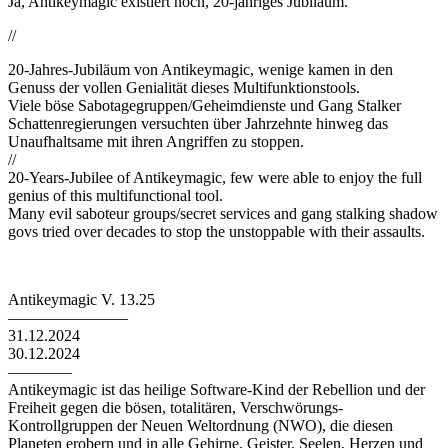
Ja, Antikeymagic existiert noch, 20-jähriges Jubiläum.
//
20-Jahres-Jubiläum von Antikeymagic, wenige kamen in den
Genuss der vollen Genialität dieses Multifunktionstools.
Viele böse Sabotagegruppen/Geheimdienste und Gang Stalker
Schattenregierungen versuchten über Jahrzehnte hinweg das
Unaufhaltsame mit ihren Angriffen zu stoppen.
//
20-Years-Jubilee of Antikeymagic, few were able to enjoy the full
genius of this multifunctional tool.
Many evil saboteur groups/secret services and gang stalking shadow
govs tried over decades to stop the unstoppable with their assaults.
Antikeymagic V. 13.25
———————–
31.12.2024
30.12.2024
————
Antikeymagic ist das heilige Software-Kind der Rebellion und der
Freiheit gegen die bösen, totalitären, Verschwörungs-
Kontrollgruppen der Neuen Weltordnung (NWO), die diesen
Planeten erobern und in alle Gehirne, Geister, Seelen, Herzen und