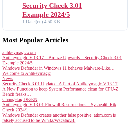
Security Check 3.01
Example 2024/5
1 Datei(en)
4.50 KB
Most Popular Articles
antikeymagic.com
Antikeymagic V.13.17 – Bronze Upwards – Security Check 3.01
Example 2024/5
Windows Defender in Windows 11 behaves Malware-Like…
Welcome to Antikeymagic
News
Security Check 3.01 Updated. A Part of Antikeymagic V.13.17
A New Function to keep System Performance clean for CPU-Z
Bench freaks…
Changelog DE/EN
Antikeymagic V.13.01 Firewall Resurrections – Syshealth Rtk
Check 2024/1
Windows Defender creates another false positive: atkm.com is
falsely accused to be Win32/Wacatac.B.