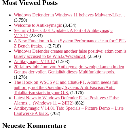
Most Viewed Posts
Windows Defender in Windows 11 behaves Malware-Like…
(3.750)
Welcome to Antikeymagic
(3.434)
Security Check 3.01 Updated. A Part of Antikeymagic
V.13.17
(2.833)
A New Function to keep System Performance clean for CPU-
Z Bench freaks…
(2.718)
Windows Defender creates another false positive: atkm.com is
falsely accused to be Win32/Wacatac.B.
(2.597)
Antikeymagic V.13.17
(1.503)
20 Jahres Jubiläum von Antikeymagic, wenige kamen in den
Genuss der vollen Genialität dieses Multifunktionstools.
(1.276)
The Hook on WSCSVC and ChatGPT, Admin needs full
authority, not the Operating System. Anti-Fascism/Anti-
Totalitarism starts in your O.S.
(1.176)
Latest News to Windows Defender False Positives / False
Alarms… (Windows 11 – 24H2)
(882)
Antikeymagic V.14.01 Tab: Specials – Picture Demo – Liste
Laufwerke A bis Z.
(702)
Neueste Kommentare