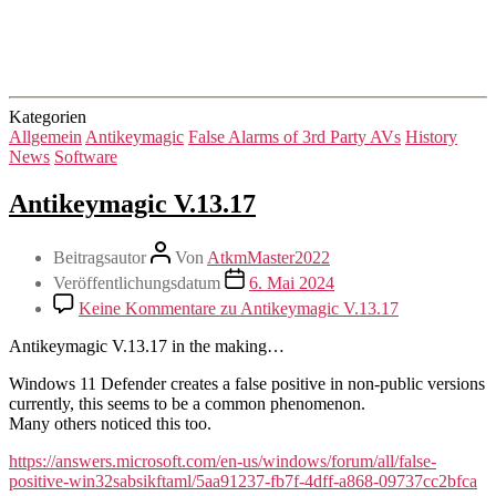
Kategorien
Allgemein
Antikeymagic
False Alarms of 3rd Party AVs
History
News
Software
Antikeymagic V.13.17
Beitragsautor
Von
AtkmMaster2022
Veröffentlichungsdatum
6. Mai 2024
Keine Kommentare
zu Antikeymagic V.13.17
Antikeymagic V.13.17 in the making…
Windows 11 Defender creates a false positive in non-public versions
currently, this seems to be a common phenomenon.
Many others noticed this too.
https://answers.microsoft.com/en-us/windows/forum/all/false-
positive-win32sabsikftaml/5aa91237-fb7f-4dff-a868-09737cc2bfca