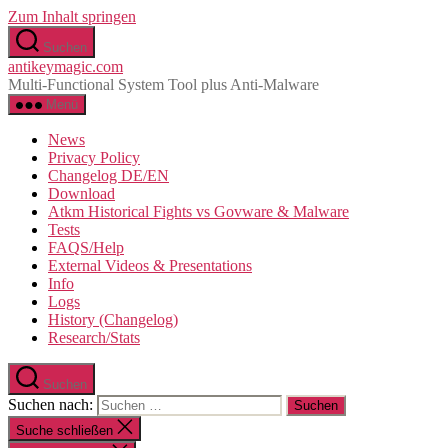
Zum Inhalt springen
Suchen
antikeymagic.com
Multi-Functional System Tool plus Anti-Malware
Menü
News
Privacy Policy
Changelog DE/EN
Download
Atkm Historical Fights vs Govware & Malware
Tests
FAQS/Help
External Videos & Presentations
Info
Logs
History (Changelog)
Research/Stats
Suchen
Suchen nach:
Suche schließen