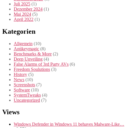
Juli 2025
(1)
Dezember 2024
(1)
Mai 2024
(5)
April 2022
(1)
Kategorien
Allgemein
(10)
Antikeymagic
(8)
Benchmarks & More
(2)
Deep Unveiling
(4)
False Alarms of 3rd Party AVs
(6)
Freedom Soulutions
(3)
History
(5)
News
(10)
Screenshots
(7)
Software
(10)
SystemTweaks
(4)
Uncategorized
(7)
Views
Windows Defender in Windows 11 behaves Malware-Like…