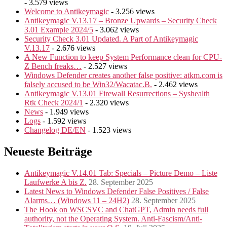
- 3.579 views
Welcome to Antikeymagic
- 3.256 views
Antikeymagic V.13.17 – Bronze Upwards – Security Check
3.01 Example 2024/5
- 3.062 views
Security Check 3.01 Updated. A Part of Antikeymagic
V.13.17
- 2.676 views
A New Function to keep System Performance clean for CPU-
Z Bench freaks…
- 2.527 views
Windows Defender creates another false positive: atkm.com is
falsely accused to be Win32/Wacatac.B.
- 2.462 views
Antikeymagic V.13.01 Firewall Resurrections – Syshealth
Rtk Check 2024/1
- 2.320 views
News
- 1.949 views
Logs
- 1.592 views
Changelog DE/EN
- 1.523 views
Neueste Beiträge
Antikeymagic V.14.01 Tab: Specials – Picture Demo – Liste
Laufwerke A bis Z.
28. September 2025
Latest News to Windows Defender False Positives / False
Alarms… (Windows 11 – 24H2)
28. September 2025
The Hook on WSCSVC and ChatGPT, Admin needs full
authority, not the Operating System. Anti-Fascism/Anti-