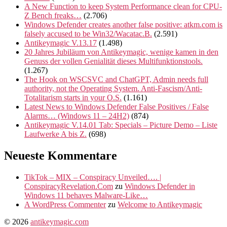
A New Function to keep System Performance clean for CPU-
Z Bench freaks…
(2.706)
Windows Defender creates another false positive: atkm.com is
falsely accused to be Win32/Wacatac.B.
(2.591)
Antikeymagic V.13.17
(1.498)
20 Jahres Jubiläum von Antikeymagic, wenige kamen in den
Genuss der vollen Genialität dieses Multifunktionstools.
(1.267)
The Hook on WSCSVC and ChatGPT, Admin needs full
authority, not the Operating System. Anti-Fascism/Anti-
Totalitarism starts in your O.S.
(1.161)
Latest News to Windows Defender False Positives / False
Alarms… (Windows 11 – 24H2)
(874)
Antikeymagic V.14.01 Tab: Specials – Picture Demo – Liste
Laufwerke A bis Z.
(698)
Neueste Kommentare
TikTok – MIX – Conspiracy Unveiled…. |
ConspiracyRevelation.Com
zu
Windows Defender in
Windows 11 behaves Malware-Like…
A WordPress Commenter
zu
Welcome to Antikeymagic
© 2026
antikeymagic.com