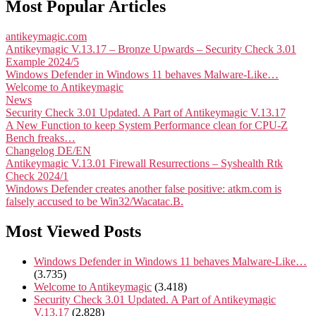
Most Popular Articles
antikeymagic.com
Antikeymagic V.13.17 – Bronze Upwards – Security Check 3.01
Example 2024/5
Windows Defender in Windows 11 behaves Malware-Like…
Welcome to Antikeymagic
News
Security Check 3.01 Updated. A Part of Antikeymagic V.13.17
A New Function to keep System Performance clean for CPU-Z
Bench freaks…
Changelog DE/EN
Antikeymagic V.13.01 Firewall Resurrections – Syshealth Rtk
Check 2024/1
Windows Defender creates another false positive: atkm.com is
falsely accused to be Win32/Wacatac.B.
Most Viewed Posts
Windows Defender in Windows 11 behaves Malware-Like…
(3.735)
Welcome to Antikeymagic
(3.418)
Security Check 3.01 Updated. A Part of Antikeymagic
V.13.17
(2.828)