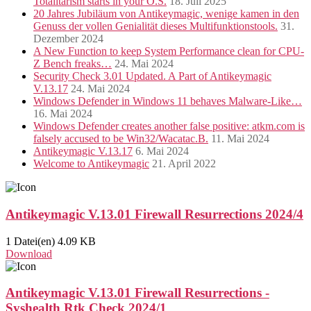
Totalitarism starts in your O.S.
18. Juli 2025
20 Jahres Jubiläum von Antikeymagic, wenige kamen in den
Genuss der vollen Genialität dieses Multifunktionstools.
31.
Dezember 2024
A New Function to keep System Performance clean for CPU-
Z Bench freaks…
24. Mai 2024
Security Check 3.01 Updated. A Part of Antikeymagic
V.13.17
24. Mai 2024
Windows Defender in Windows 11 behaves Malware-Like…
16. Mai 2024
Windows Defender creates another false positive: atkm.com is
falsely accused to be Win32/Wacatac.B.
11. Mai 2024
Antikeymagic V.13.17
6. Mai 2024
Welcome to Antikeymagic
21. April 2022
Antikeymagic V.13.01 Firewall Resurrections 2024/4
1 Datei(en)
4.09 KB
Download
Antikeymagic V.13.01 Firewall Resurrections -
Syshealth Rtk Check 2024/1