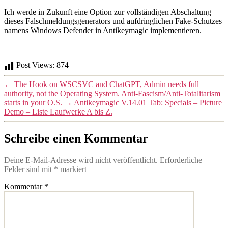
Ich werde in Zukunft eine Option zur vollständigen Abschaltung
dieses Falschmeldungsgenerators und aufdringlichen Fake-Schutzes
namens Windows Defender in Antikeymagic implementieren.
Post Views:
874
←
The Hook on WSCSVC and ChatGPT, Admin needs full
authority, not the Operating System. Anti-Fascism/Anti-Totalitarism
starts in your O.S.
→
Antikeymagic V.14.01 Tab: Specials – Picture
Demo – Liste Laufwerke A bis Z.
Schreibe einen Kommentar
Deine E-Mail-Adresse wird nicht veröffentlicht.
Erforderliche
Felder sind mit
*
markiert
Kommentar
*